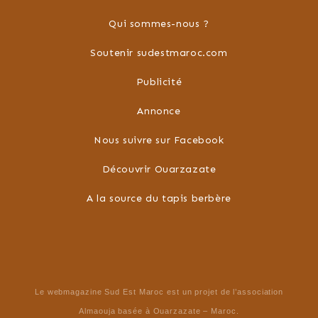
Qui sommes-nous ?
Soutenir sudestmaroc.com
Publicité
Annonce
Nous suivre sur Facebook
Découvrir Ouarzazate
A la source du tapis berbère
Le webmagazine Sud Est Maroc est un projet de l’association
Almaouja basée à Ouarzazate – Maroc.