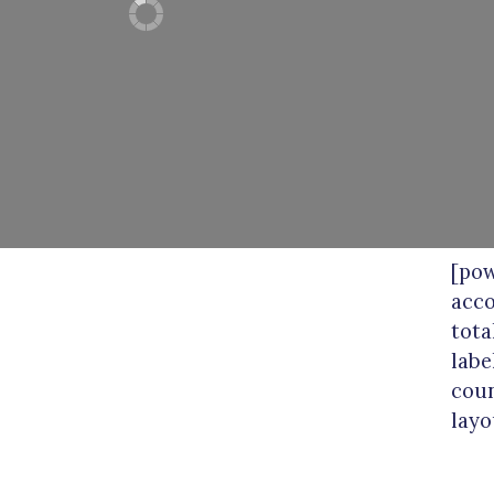
[po
acco
tota
labe
coun
layo