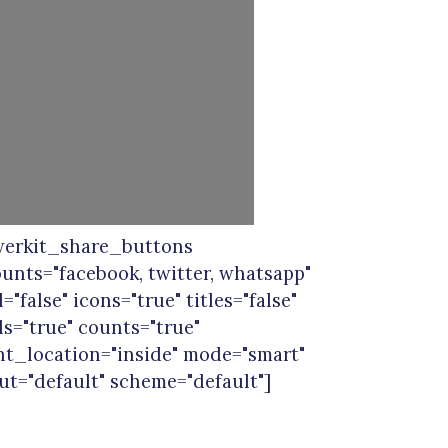
werkit_share_buttons
unts="facebook, twitter, whatsapp"
l="false" icons="true" titles="false"
ls="true" counts="true"
t_location="inside" mode="smart"
ut="default" scheme="default"]