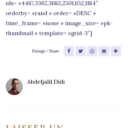
ids= »4487,3362,3682,2501,652,1184″
orderby= »rand » order= »DESC »
time_frame= »none » image_size= »pk-
thumbnail » template= »grid-3″]
Partage / Share
Facebook
Twitter
WhatsApp
Email
Abdeljalil Didi
LAISSER UN