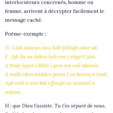
interlocuteurs concernés, homme ou
femme, arrivent à décrypter facilement le
message caché.
Poème-exemple :
H : Llah iaawan ima tldit fellagh adar nk.
F : Igh ila ou dakou bab ens i wqqert yan.
A ttour iqqen i kkist i gass wa wal akassis.
A walli rdan midden gount f ou hanou n lmal.
Agh nnit a wer kid i ffough ou mmouti n
oufous.
H : que Dieu t’assiste. Tu t’es séparé de nous.