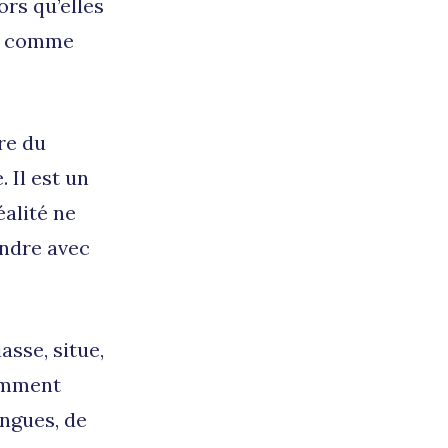
ors qu’elles
in comme
re du
 Il est un
éalité ne
endre avec
sse, situe,
remment
angues, de