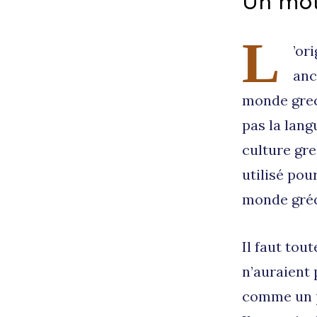
Un mot
L
’or
anc
monde grec
pas la lang
culture gre
utilisé po
monde gré
Il faut tou
n’auraient 
comme un p