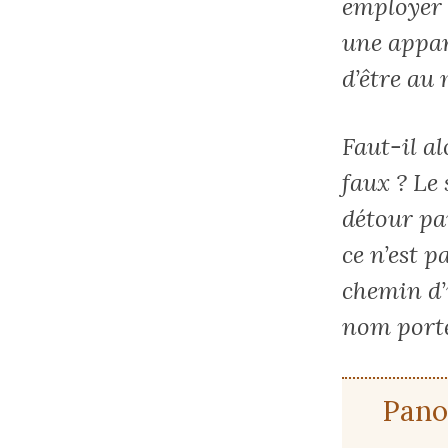
employer 
une appar
d’être au
Faut-il a
faux ? Le
détour pa
ce n’est p
chemin d’
nom porté
Pan