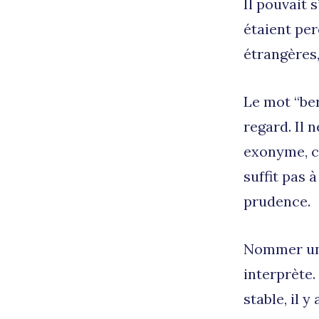
Il pouvait 
étaient pe
étrangères,
Le mot “ber
regard. Il 
exonyme, c’
suffit pas 
prudence.
Nommer un 
interprète.
stable, il 