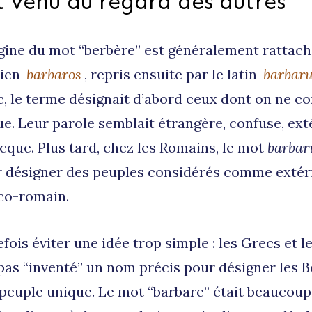
 venu du regard des autres
igine du mot “berbère” est généralement rattach
ien
barbaros
, repris ensuite par le latin
barbar
, le terme désignait d’abord ceux dont on ne c
ue. Leur parole semblait étrangère, confuse, ext
cque. Plus tard, chez les Romains, le mot
barbar
ur désigner des peuples considérés comme extér
co-romain.
tefois éviter une idée trop simple : les Grecs et 
pas “inventé” un nom précis pour désigner les 
euple unique. Le mot “barbare” était beaucoup 