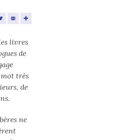
ebook
Twitter
Email
es livres
logues de
ngage
 mot très
ieurs, de
ons.
rbères ne
èrent