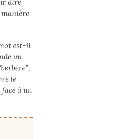
ur dire
e manière
mot est-il
ande un
“berbère”,
vre le
 face à un