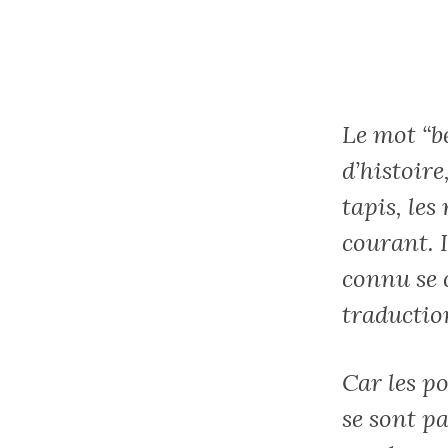
Le mot “be
d’histoire
tapis, les
courant. I
connu se 
traductio
Car les p
se sont p