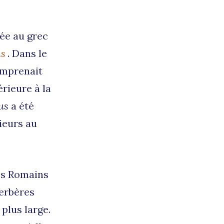
ée au grec
us
. Dans le
omprenait
érieure à la
us
a été
ieurs au
les Romains
Berbères
plus large.