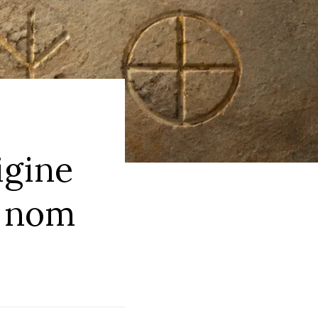
igine
n nom