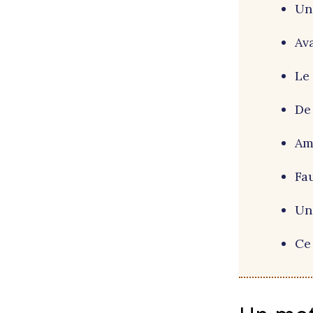
Un
Ava
Le
De 
Ama
Fa
Une
Ce